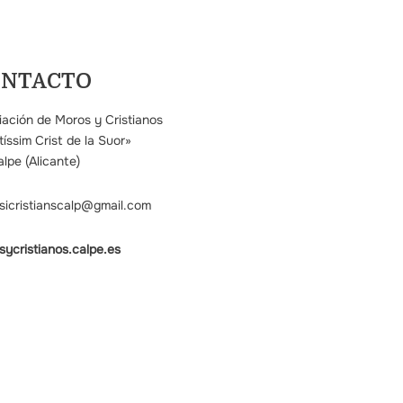
ONTACTO
iación de Moros y Cristianos
íssim Crist de la Suor»
lpe (Alicante)
sicristianscalp@gmail.com
sycristianos.calpe.es