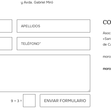
y Avda. Gabriel Miró
C
Asoc
«Sant
de Ca
moro
moro
ENVIAR FORMULARIO
=
9 + 3